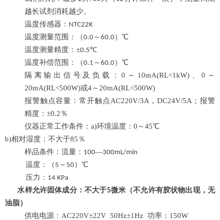
越长试剂消耗越少。
温度传感器：
NTC22K
温度测量范围：（
～
）
℃
0.0
60.0
温度测量精度：
±
℃
0.5
温度补偿范围：（
～
）
℃
0.1
60.0
隔离输出信号及负载：
0～10mA(RL<1k
W
)、0～
20mA(RL<500
W
)或4～20mA(RL<500
W
)
报警触点容量：常开触点
AC220V/3A，DC24V/5A；报警
精度：±0.2％
仪器正常工作条件：
a)环境温度：0～45℃
b)相对湿度：不大于85％
样品条件：流量
：
—
100
300mL/min
温度：（
～
）
℃
5
50
压力：
14 KPa
水样允许固体成分：不大于
微米（不允许有胶状物出现
，无
5
油脂
）
供电电源：
AC220V±22V 50Hz±1Hz 功率：150W