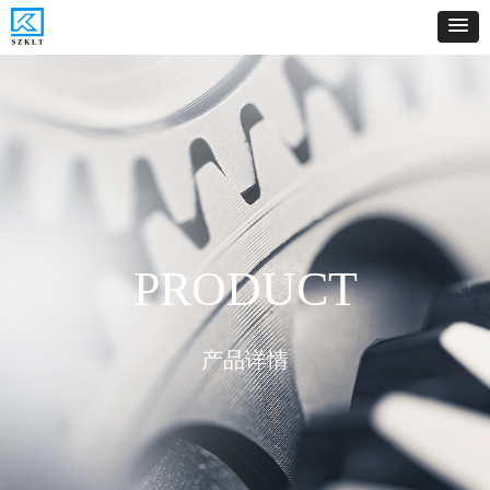
Control Render
Error!ControlType:productSlideBind,StyleName:Style1,ColorName:Item0,Message:
ControlType:productSlideBind Error:未将对象引用设置到对象的实例。
PRODUCT
产品详情