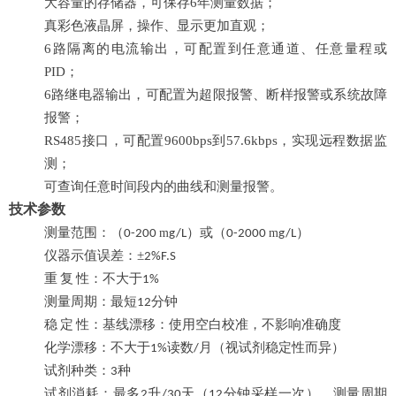
大容量的存储器，可保存
6年测量数据；
真彩色液晶屏，操作、显示更加直观；
6路隔离的电流输出，可配置到任意通道、任意量程或
PID；
6路继电器输出，可配置为超限报警、断样报警或系统故障
报警；
RS485接口，可配置9600bps到57.6kbps，实现远程数据监
测；
可查询任意时间段内的曲线和测量报警。
技术参数
测量范围：
（
）或（
）
m
m
0-200
g/L
0-2000
g/L
仪器示值误差
：
±
2%F.S
重
复
性：不大于
1%
测量周期：最短
分钟
12
稳
定
性：基线漂移：使用空白校准，不影响准确度
化学漂移：不大于
读数
月（视试剂稳定性而异）
1%
/
试剂种类：
种
3
试剂消耗：最多
升
天（
分钟采样一次），测量周期
2
/30
12