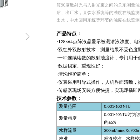
算90度散射光与入射光束之间的关系测量
后、出厂水，直饮水系统等的浊度在线监测
出水，中水回用系统等环节的浊度在线监测
ꁇ
产品
特点：
·
点阵液晶显示被测溶液浊度、电
128×64
·
双红外双散射技术，测量结果不受色度
·
一种连续读数的散射浊度计，专门用于
·
数据稳定、重现性好；
·
清洗维护简单；
·
仪表采用引导式操作，人机界面清晰，
·
传感器现场安装方便快捷，实现即插即
技术参数：
测量范围
0.001-100 NTU
时为
0.001-40NTU
测量精度
的
±
5%
水样流量
≤
≤
300ml/min
X
700m
校准
标液校准、水样校