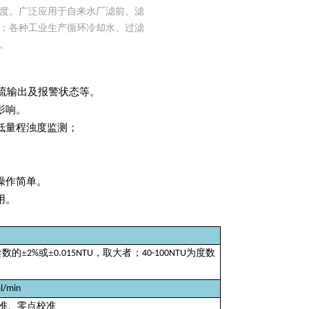
浊度。广泛应用于自来水厂滤前、滤
；各种工业生产循环冷却水、过滤
。
流输出及报警状态等。
影响。
低量程浊度监测；
操作简单。
用。
读数的
±
或
±
，取大者；
为度数
2%
0.015NTU
40-100NTU
l/min
准、零点校准