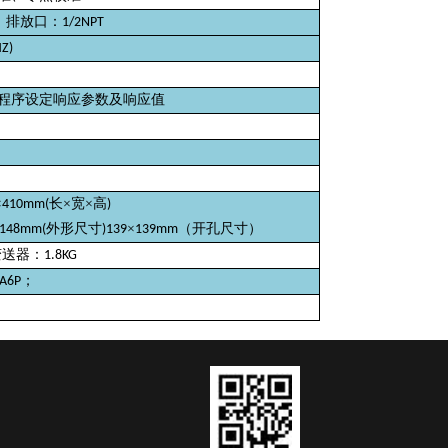
排放口：
1/2NPT
HZ)
程序设定响应参数及响应值
×
长
×宽×高
410mm(
)
外形尺寸
×
（开孔尺寸）
148mm(
)139
139mm
变送器：
1.8KG
；
A6P