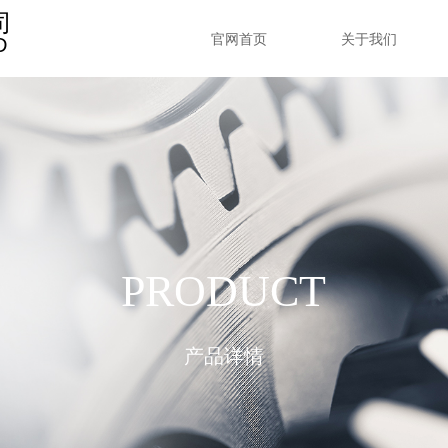
司
官网首页
关于我们
D
e:Style1,ColorName:Item0,Message:InitError, ControlType:productSlideBi
PRODUCT
产品详情