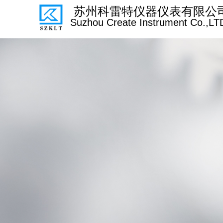
苏州科雷特仪器仪表有限公
Suzhou Create Instrument Co.,LT
Control Render Error!ControlType:productSlideBind,StyleNam