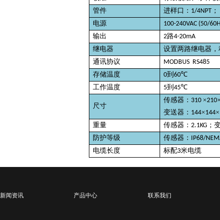
管件
进样口：
；
1/4NPT
电源
100-240VAC (50/60
输出
路
2
4-20mA
继电器
设置两路继电器，
通讯协议
MODBUS RS485
存储温度
到
℃
0
60
工作温度
到
℃
5
45
传感器：
×
310
210
尺寸
变送器：
×
×
144
144
重量
传感器：
；
2.1KG
防护等级
传感器：
IP68/NEM
电缆长度
标配
米电缆
3
新闻资讯
产品中心
联系我们